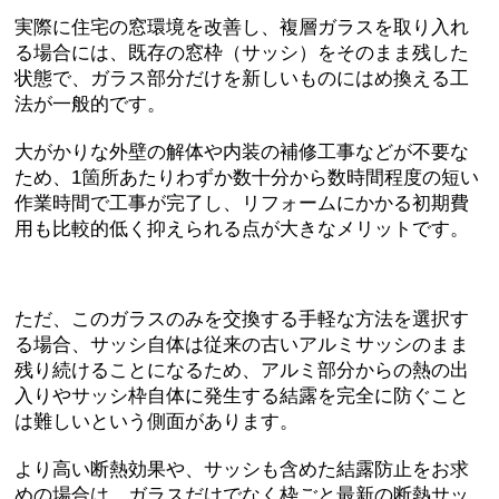
実際に住宅の窓環境を改善し、複層ガラスを取り入れ
る場合には、
既存の窓枠（サッシ）をそのまま残した
状態で、ガラス部分だけを新しいものにはめ換える工
法
が一般的です。
大がかりな外壁の解体や内装の補修工事などが不要な
ため、
1箇所あたりわずか数十分から数時間程度の短い
作業時間で工事が完了し、リフォームにかかる初期費
用も比較的低く抑えられる
点が大きなメリットです。
ただ、このガラスのみを交換する手軽な方法を選択す
る場合、
サッシ自体は従来の古いアルミサッシのまま
残り続けることになるため、アルミ部分からの熱の出
入りやサッシ枠自体に発生する結露を完全に防ぐこと
は難しい
という側面があります。
より高い断熱効果や、サッシも含めた結露防止をお求
めの場合は、
ガラスだけでなく枠ごと最新の断熱サッ