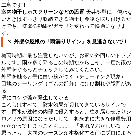
二鳥です！
室内物干しホスクリーンなどの設置
天井や壁に、使わな
いときはすっきり収納できる物干し金物を取り付けるだ
けでも、洗濯の動線がガラリと変わって快適になりま
す。
3. 外壁や屋根の「雨漏りサイン」を見逃さないで！
梅雨時期に最も注意したいのが、お家の外回りのトラブ
ルです。雨が多く降るこの時期だからこそ、一度お家の
外壁をぐるっとチェックしてみてください。
外壁を触ると手に白い粉がつく（チョーキング現象）
目地のシーリング（ゴムの部分）にひび割れや隙間があ
る
壁にコケや藻が発生している
これらはすべて、防水効果が切れてきているサインで
す。雨水が建物の内部に侵入すると、柱を腐らせたりシ
ロアリの原因になったりして、将来的に大きな修理費用
がかかってしまうことも......。 「あれ？おかしいな」と
思ったら、大雨のシーズンが本格化する前にプロによる