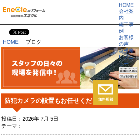
HOME
会社案
内
施工事
例
お客様
HOME
ブログ
の声
屋根修
理メニ
ュー
防犯カメラの設置もお任せください！
投稿日：2026年 7月 5日
テーマ：