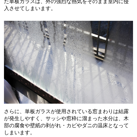
た単板ガラスは、外の強烈な熱気をそのまま室内に侵
入
させてしまいます。
さらに、単板ガラスが使用されている窓まわりは
結露
が発生しやすく、サッシや窓枠に溜まった水分は、木
部の腐食や壁紙の剥がれ・カビやダニの温床
となって
しまいます。