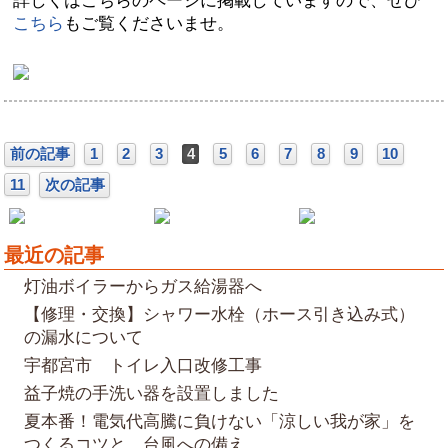
詳しくはこちらのページに掲載していますので、ぜひ
こちら
もご覧くださいませ。
前の記事
1
2
3
4
5
6
7
8
9
10
11
次の記事
最近の記事
灯油ボイラーからガス給湯器へ
【修理・交換】シャワー水栓（ホース引き込み式）
の漏水について
宇都宮市 トイレ入口改修工事
益子焼の手洗い器を設置しました
夏本番！電気代高騰に負けない「涼しい我が家」を
つくるコツと、台風への備え