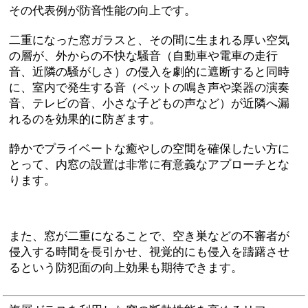
その代表例が防音性能の向上です。
二重になった窓ガラスと、その間に生まれる厚い空気
の層が、外からの不快な騒音（自動車や電車の走行
音、近隣の騒がしさ）の侵入を劇的に遮断する
と同時
に、
室内で発生する音（ペットの鳴き声や楽器の演奏
音、テレビの音、小さな子どもの声など）が近隣へ漏
れるのを効果的に防ぎます
。
静かでプライベートな癒やしの空間を確保したい方に
とって、内窓の設置は非常に有意義なアプローチとな
ります。
また、窓が二重になることで、
空き巣などの不審者が
侵入する時間を長引かせ、視覚的にも侵入を躊躇させ
るという防犯面の向上効果
も期待できます。