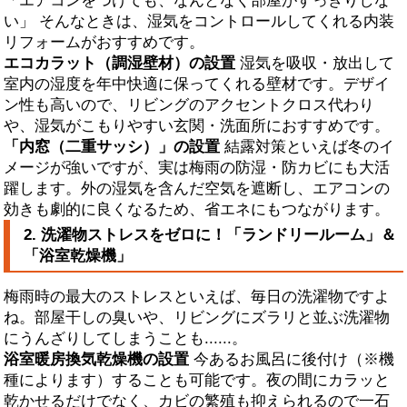
「エアコンをつけても、なんとなく部屋がすっきりしな
い」 そんなときは、湿気をコントロールしてくれる内装
リフォームがおすすめです。
エコカラット（調湿壁材）の設置
湿気を吸収・放出して
室内の湿度を年中快適に保ってくれる壁材です。デザイ
ン性も高いので、リビングのアクセントクロス代わり
や、湿気がこもりやすい玄関・洗面所におすすめです。
「内窓（二重サッシ）」の設置
結露対策といえば冬のイ
メージが強いですが、実は梅雨の防湿・防カビにも大活
躍します。外の湿気を含んだ空気を遮断し、エアコンの
効きも劇的に良くなるため、省エネにもつながります。
2. 洗濯物ストレスをゼロに！「ランドリールーム」＆
「浴室乾燥機」
梅雨時の最大のストレスといえば、毎日の洗濯物ですよ
ね。部屋干しの臭いや、リビングにズラリと並ぶ洗濯物
にうんざりしてしまうことも......。
浴室暖房換気乾燥機の設置
今あるお風呂に後付け（※機
種によります）することも可能です。夜の間にカラッと
乾かせるだけでなく、カビの繁殖も抑えられるので一石