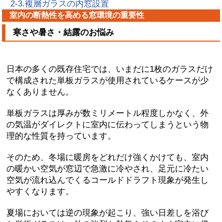
2-3.複層ガラスの内窓設置
室内の断熱性を高める窓環境の重要性
寒さや暑さ・結露のお悩み
日本の多くの既存住宅では、
いまだに1枚のガラスだけ
で構成された単板ガラスが使用されているケースが少
なくありません
。
単板ガラスは厚みが数ミリメートル程度しかなく、
外
の気温がダイレクトに室内に伝わってしまう
という物
理的な性質を持っています。
そのため、
冬場に暖房をどれだけ強くかけても、室内
の暖かい空気が窓辺で急激に冷やされ、足元に冷たい
空気が流れ込んでくるコールドドラフト現象
が発生し
やすくなります。
夏場においては逆の現象が起こり、
強い日差しを浴び