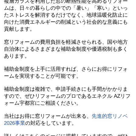
複層ガラスを利用した窓の断熱性能を高めるリフォー
ム
は、日々の暮らしの中での
「暑い」「寒い」といっ
たストレスを解消
するだけでなく、地球温暖化防止に
向けた
消費エネルギーの削減
という社会的な意義にも
貢献します。
窓リフォームの費用負担を軽減させられる、
国や地方
自治体によるさまざまな補助金制度や優遇税制
も多く
あります。
補助金制度を上手に活用すれば、さらに
お得にリフォ
ームを実現することが可能
です。
補助金制度は複雑で、申請手続きにも手間
がかかりま
すので、ぜひリフォームのプロであるエネクル AZリフ
ォーム宇都宮にご相談ください。
当社はお得に窓リフォームが出来る、
先進的窓リノベ
2026事業
の対応
をしています。