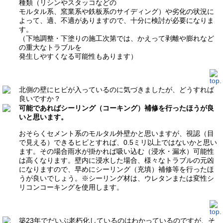
種類（リシンやスタッコなどの
モルタル系、窯業系や鉄板系のサイディング）や劣化の状況に
よって、適、不適がありますので、十分に検討が必要になりま
す。
（下地調整・下塗りの施工次第では、かえって剥離や膨れなど
の重大なトラブルを
発生しやすくなる可能性もあります）
北側の壁にヒビが入っているのに気づきましたが、どうすれば
良いですか？
可能であればシーリング（コーキング）補修を行ったほうが良
いと思います。
おそらくセメント系のモルタル外壁かと思いますが、視認（目
で見える）できるヒビとすれば、0.5ミリ以上ではないかと思い
ます。その場合雨水が掛かれば吸い込む（浸水・漏水）可能性
は高くなります。壁内に浸水した場合、様々なトラブルの元凶
になりますので、早めにシーリング（充填）補修等を行ったほ
うが良いでしょう。※シーリング材は、ウレタンまたは変性シ
リコンコーキングを使用します。
築23年でだいぶ老朽化しているのはわかっているのですが、そ