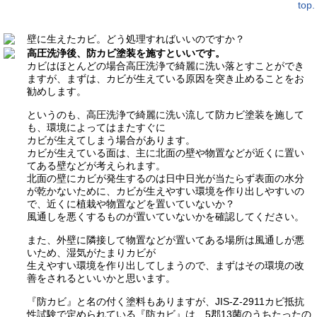
壁に生えたカビ。どう処理すればいいのですか？
高圧洗浄後、防カビ塗装を施すといいです。
カビはほとんどの場合高圧洗浄で綺麗に洗い落とすことができ
ますが、まずは、カビが生えている原因を突き止めることをお
勧めします。
というのも、高圧洗浄で綺麗に洗い流して防カビ塗装を施して
も、環境によってはまたすぐに
カビが生えてしまう場合があります。
カビが生えている面は、主に北面の壁や物置などが近くに置い
てある壁などが考えられます。
北面の壁にカビが発生するのは日中日光が当たらず表面の水分
が乾かないために、カビが生えやすい環境を作り出しやすいの
で、近くに植栽や物置などを置いていないか？
風通しを悪くするものが置いていないかを確認してください。
また、外壁に隣接して物置などが置いてある場所は風通しが悪
いため、湿気がたまりカビが
生えやすい環境を作り出してしまうので、まずはその環境の改
善をされるといいかと思います。
『防カビ』と名の付く塗料もありますが、JIS-Z-2911カビ抵抗
性試験で定められている『防カビ』は、5郡13菌のうちたったの