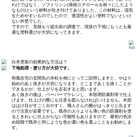
わけではなく、ソフトリシン(発砲スチロールを粉々にしたよう
なもの)という材料が吹き付けてありました。この材料は、湿気
をためやすいものでしたので、透湿性がよい塗料でないといけ
ない外壁でした。
ですので、見積もり提出前の調査で、現状の下地にもっとも最
適な塗料選びが大切になってきます。
白木塗装の効果的な方法は？
下地処理・塗り方が大切です。
和風住宅の玄関先の木柱を例にとってご説明しますと、やはり
始めのあく抜きが大切になります。どこまであくを抜くことが
できるかが、仕上がりを左右すると思います。
あく抜きの後は、ペーパーでケレンし、木部用防腐剤等で仕上
げます。仕上げの際にも注意を図らなければいけません。木部
ははけ目がすごく出やすく、職人さんの腕がはっきりと出ます
ので注意が必要ですし、既存の入りよりも薄い色の防腐剤を塗
るときれいに仕上がらない可能性もありますので、最初の色決
め段階で既存と同じような色か濃い色を選ぶことをお勧めしま
す。