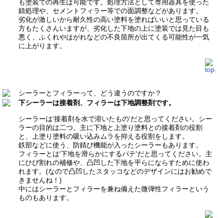
も塗装での再生は可能です。処理方法として専用器具を使った
錆処理や、セメントフィラー等での面調整などがあります。
劣化が激しいから耐久性の高い塗料を塗ればいいと思っている
方もたくさんいますが、劣化した下地の上に塗装では見た目も
悪く、ふくれやはがれなどの不良箇所が出てくる可能性が一気
に上がります。
シーラーとフィラーって、どう違うのですか？
下シーラーは接着剤、フィラーは下地調整剤です。
シーラーは'接着剤を水で溶いたもの'だと思ってください。シー
ラーの目的は二つ。主に下地と上塗り塗料との接着剤の役割
と、上塗り塗料の吸い込みムラを抑える役割をします。
鉄部などに使う、防錆び機能が入ったシーラーもあります。
フィラーとは'下地を滑らかにするパテ'だと思ってください。主
にひび割れの補修や、凸凹した下地を平らにならすために使わ
れます。(なので凸凹したスタッコなどのデザインにはお勧めで
きませんね！)
中にはシーラーとフィラーを兼ね備えた微弾性フィラーという
ものもあります。