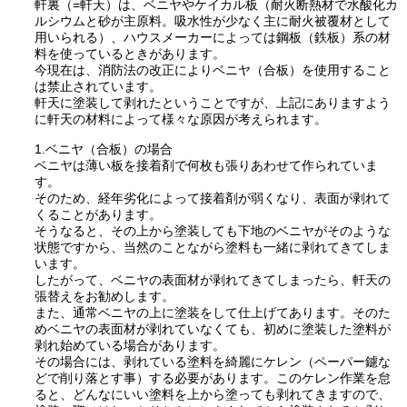
軒裏（=軒天）は、ベニヤやケイカル板（耐火断熱材で水酸化カ
ルシウムと砂が主原料。吸水性が少なく主に耐火被覆材として
用いられる）、ハウスメーカーによっては鋼板（鉄板）系の材
料を使っているときがあります。
今現在は、消防法の改正によりベニヤ（合板）を使用すること
は禁止されています。
軒天に塗装して剥れたということですが、上記にありますよう
に軒天の材料によって様々な原因が考えられます。
1.ベニヤ（合板）の場合
ベニヤは薄い板を接着剤で何枚も張りあわせて作られていま
す。
そのため、経年劣化によって接着剤が弱くなり、表面が剥れて
くることがあります。
そうなると、その上から塗装しても下地のベニヤがそのような
状態ですから、当然のことながら塗料も一緒に剥れてきてしま
います。
したがって、ベニヤの表面材が剥れてきてしまったら、軒天の
張替えをお勧めします。
また、通常ベニヤの上に塗装をして仕上げてあります。そのた
めベニヤの表面材が剥れていなくても、初めに塗装した塗料が
剥れ始めている場合があります。
その場合には、剥れている塗料を綺麗にケレン（ペーパー鑢な
どで削り落とす事）する必要があります。このケレン作業を怠
ると、どんなにいい塗料を上から塗っても剥れてきますので、