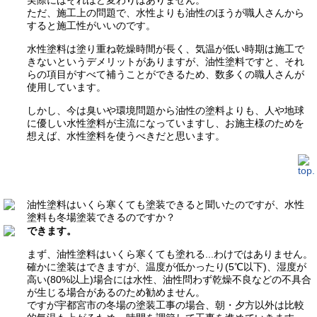
実際にはそれほど変わりはありません。
ただ、施工上の問題で、水性よりも油性のほうが職人さんから
すると施工性がいいのです。
水性塗料は塗り重ね乾燥時間が長く、気温が低い時期は施工で
きないというデメリットがありますが、油性塗料ですと、それ
らの項目がすべて補うことができるため、数多くの職人さんが
使用しています。
しかし、今は臭いや環境問題から油性の塗料よりも、人や地球
に優しい水性塗料が主流になっていますし、お施主様のためを
想えば、水性塗料を使うべきだと思います。
油性塗料はいくら寒くても塗装できると聞いたのですが、水性
塗料も冬場塗装できるのですか？
できます。
まず、油性塗料はいくら寒くても塗れる...わけではありません。
確かに塗装はできますが、温度が低かったり(5℃以下)、湿度が
高い(80%以上)場合には水性、油性問わず乾燥不良などの不具合
が生じる場合があるのため勧めません。
ですが宇都宮市の冬場の塗装工事の場合、朝・夕方以外は比較