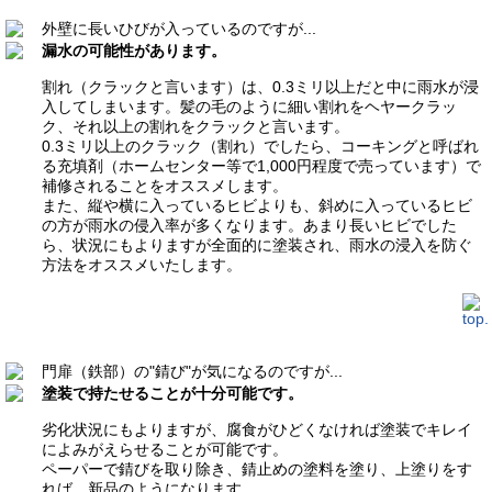
外壁に長いひびが入っているのですが...
漏水の可能性があります。
割れ（クラックと言います）は、0.3ミリ以上だと中に雨水が浸
入してしまいます。髪の毛のように細い割れをヘヤークラッ
ク、それ以上の割れをクラックと言います。
0.3ミリ以上のクラック（割れ）でしたら、コーキングと呼ばれ
る充填剤（ホームセンター等で1,000円程度で売っています）で
補修されることをオススメします。
また、縦や横に入っているヒビよりも、斜めに入っているヒビ
の方が雨水の侵入率が多くなります。あまり長いヒビでした
ら、状況にもよりますが全面的に塗装され、雨水の浸入を防ぐ
方法をオススメいたします。
門扉（鉄部）の"錆び"が気になるのですが...
塗装で持たせることが十分可能です。
劣化状況にもよりますが、腐食がひどくなければ塗装でキレイ
によみがえらせることが可能です。
ペーパーで錆びを取り除き、錆止めの塗料を塗り、上塗りをす
れば、新品のようになります。