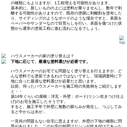
の種類にもよりますが、1工程増える可能性があります。
基本的に、新しいものの上には塗料が乗りませんし、数年で剥
離する可能性がありますので、既存の塗膜に剥離剤を塗布した
り、サイディングのようなボードのような場合ですと、表面を
ペーパーやサンダーなので目荒らしを行い、表面を傷つけた状
態から通常の塗装工程に進む流れになるでしょう。
ハウスメーカーの家の塗り替えは？
下地に応じて、最適な塗料選びが必要です。
ハウスメーカーのお宅でも問題なく塗り替えを行えますが、ど
んな塗料でも塗装できるわけではないですし、現場調査時に下
地に合った最適な塗料選びが必要だと思います。
以前、伺ったハウスメーカーを施工時の失敗例をご紹介します
と・・
築14年ぐらいの屋根：洋瓦・外壁：ボード(リシン吹きつけ仕上
げ)のお宅を施工したそうです。
すると、施工半年で外壁に無数の膨らみが発生し、つぶしてみ
ると中からは水が...
一見何の問題もない住宅に思えますが、外壁の下地の種類に問
題がありました。このお宅の外壁はリシンが吹き付けてあった