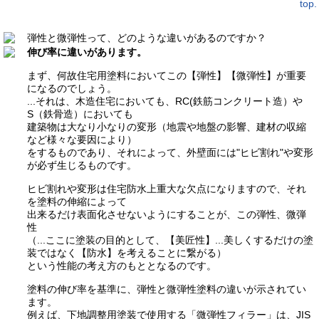
弾性と微弾性って、どのような違いがあるのですか？
伸び率に違いがあります。
まず、何故住宅用塗料においてこの【弾性】【微弾性】が重要
になるのでしょう。
...それは、木造住宅においても、RC(鉄筋コンクリート造）や
S（鉄骨造）においても
建築物は大なり小なりの変形（地震や地盤の影響、建材の収縮
など様々な要因により）
をするものであり、それによって、外壁面には"ヒビ割れ"や変形
が必ず生じるものです。
ヒビ割れや変形は住宅防水上重大な欠点になりますので、それ
を塗料の伸縮によって
出来るだけ表面化させないようにすることが、この弾性、微弾
性
（...ここに塗装の目的として、【美匠性】...美しくするだけの塗
装ではなく【防水】を考えることに繋がる）
という性能の考え方のもととなるのです。
塗料の伸び率を基準に、弾性と微弾性塗料の違いが示されてい
ます。
例えば、下地調整用塗装で使用する「微弾性フィラー」は、JIS