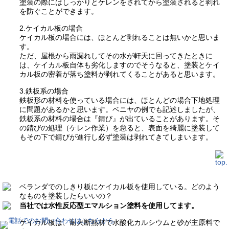
塗装の際にはしっかりとケレンをされてから塗装されると剥れ
を防ぐことができます。
2.ケイカル板の場合
ケイカル板の場合には、ほとんど剥れることは無いかと思いま
す。
ただ、屋根から雨漏れしてその水が軒天に回ってきたときに
は、ケイカル板自体も劣化しますのでそうなると、塗装とケイ
カル板の密着が落ち塗料が剥れてくることがあると思います。
3.鉄板系の場合
鉄板形の材料を使っている場合には、ほとんどの場合下地処理
に問題があるかと思います。ベニヤの例でも記述しましたが、
鉄板系の材料の場合は『錆び』が出ていることがあります。そ
の錆びの処理（ケレン作業）を怠ると、表面を綺麗に塗装して
もその下で錆びが進行し必ず塗装は剥れてきてしまいます。
ベランダでのしきり板にケイカル板を使用している。どのよう
なものを塗装したらいいの？
当社では水性反応型エマルション塗料を使用してます。
ケイカル板は、耐火断熱材で水酸化カルシウムと砂が主原料で