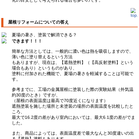
化の目安として考えられる場合も多いのです。
屋根リフォームについての答え
夏場の暑さ、塗装で解消できる？
できます！！！
簡単な方法としては、一般的に濃い色は熱を吸収しますので、
薄い色に塗り替えるという方法
もありますが、現在は、【遮熱塗料】（【高反射塗料】という
場合もあり）というものがあり、
塗料に付加された機能で、夏場の暑さを軽減することは可能で
す。
参考までに、工場の金属屋根に塗装した際の実験結果（外気温
約30度のとき）ですが、
（屋根の表面温度は最高で70度近くになります）
遮熱塗装を施した場所と未塗装の場所の表面温度を比較したと
ころ、
最大で16.2度の差があり室内においては、最大6.1度の差がでま
した。
また、商品によっては、表面温度差で最大なんと30度違いの出
る【遮熱】塗料もあります。