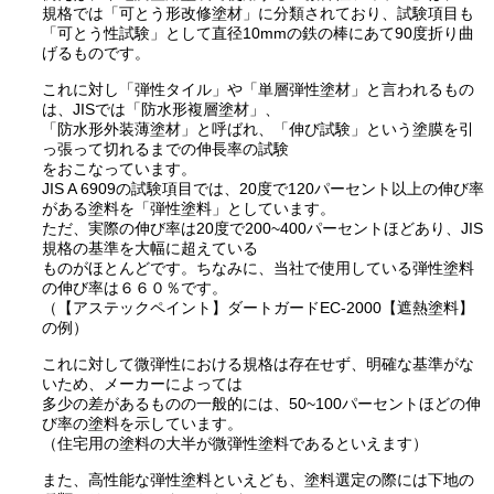
規格では「可とう形改修塗材」に分類されており、試験項目も
「可とう性試験」として直径10mmの鉄の棒にあて90度折り曲
げるものです。
これに対し「弾性タイル」や「単層弾性塗材」と言われるもの
は、JISでは「防水形複層塗材」、
「防水形外装薄塗材」と呼ばれ、「伸び試験」という塗膜を引
っ張って切れるまでの伸長率の試験
をおこなっています。
JIS A 6909の試験項目では、20度で120パーセント以上の伸び率
がある塗料を「弾性塗料」としています。
ただ、実際の伸び率は20度で200~400パーセントほどあり、JIS
規格の基準を大幅に超えている
ものがほとんどです。ちなみに、当社で使用している弾性塗料
の伸び率は６６０％です。
（【アステックペイント】ダートガードEC-2000【遮熱塗料】
の例）
これに対して微弾性における規格は存在せず、明確な基準がな
いため、メーカーによっては
多少の差があるものの一般的には、50~100パーセントほどの伸
び率の塗料を示しています。
（住宅用の塗料の大半が微弾性塗料であるといえます）
また、高性能な弾性塗料といえども、塗料選定の際には下地の