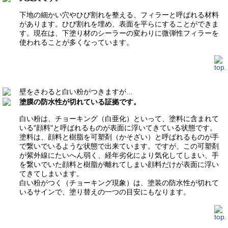
下地の細かい穴やひび割れを整える、フィラーと呼ばれる材料
があります。ひび割れを埋め、表面を平らにすることができま
す。現在は、下塗り材のシーラーの変わりに微弾性フィラーを
使われることが多くなっています。
壁をさわると白い粉がつきますが...
塗膜の防水性が切れている証拠です。
白い粉は、チョーキング（白亜化）といって、塗料に含まれて
いる"顔料"と呼ばれるものが表面に浮いてきている状態です。
塗料は、顔料と樹脂を可塑剤（かそざい）と呼ばれるものが手
で繋いでいるような状態で出来ています。ですが、この可塑剤
が紫外線にたいへん弱く、経年劣化により気化してしまい、手
を繋いでいた顔料と樹脂が離れてしまい顔料だけが表面に浮い
てきてしまいます。
白い粉がつく（チョーキング現象）は、塗装の防水性が切れて
いるサインで、塗り替えの一つの目安にもなります。