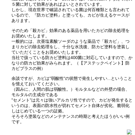
５菌に対して効果があればよいとされています。
しかし、現在世界で確認されている菌は何百種類とも言われて
いるので、『防カビ塗料』と塗っても、カビが生えるケースが
あります。
そのため「殺カビ」効果のある薬品を用いたカビの除去処理を
お奨めいたします。
一般的には、次亜塩素酸ソーダのような薬品で「殺カビ」、つ
まりカビの除去処理をし、十分な水洗後、防カビ塗料を塗装し
ていただくことをお奨めいたします。
当社で扱っている防カビ塗料は400菌に対応していますので、か
なりの防カビ効果がみられます。（【アステックペイント】防
カビプラスの例）
余談ですが、カビは"弱酸性"の状態で発生しやすい...ということ
を憶えておいてください。
（因みに、人間の肌は弱酸性。）モルタルなどの外壁の場合、
モルタルの主成分である
"セメント"は元々は強いアルカリ性ですので、カビが発生すると
いうのは、表面の防水性が切れてセメント自体が劣化、脆弱化
しはじめている一つの証拠。
そろそろ塗装などのメンテナンスの時期と考えたほうがいい例
です。