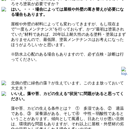
ろそろ塗装が必要ですか？
はい。・・・場合によっては屋根や外壁の葺き替えが必要にな
る場合もあります。
屋根や外壁の材料によっても変わってきますが、もし現在ま
で"一度もメンテナンス"を行っておらず、かつ"最初は塗装され
ていた"材料であれば、20年以上耐久性のある塗料・塗装はまず
ありませんので、最低限、塗装メンテナンスはお考えになった
ほうがよろしいかと思います。
※防水上心配のある場合もありますので、必ず点検・診断は行
ってください。
北側の壁に緑色の藻？が生えています。このまま放っておいて
大丈夫？
いいえ。藻や苔、カビの生える"状況"に問題があると思ってく
ださい。
藻や苔、カビの生える条件とは？ ① 多湿である、② 適温
である、③ 栄養源がある、そして④ 中性～弱酸性であると
いうことがあります。傾向として風通し、日あたりが悪い北側
は、環境的な問題もありますが、それ以上に屋根・外壁材の劣