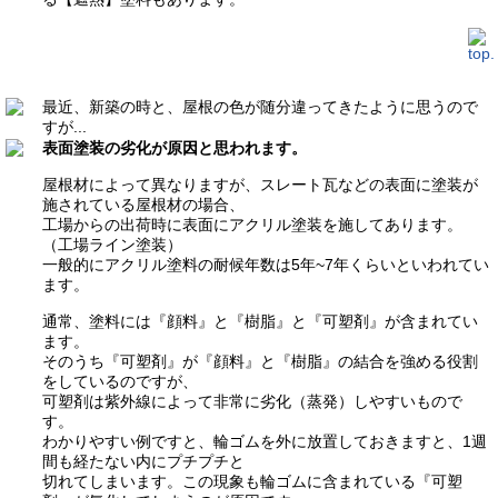
最近、新築の時と、屋根の色が随分違ってきたように思うので
すが...
表面塗装の劣化が原因と思われます。
屋根材によって異なりますが、スレート瓦などの表面に塗装が
施されている屋根材の場合、
工場からの出荷時に表面にアクリル塗装を施してあります。
（工場ライン塗装）
一般的にアクリル塗料の耐候年数は5年~7年くらいといわれてい
ます。
通常、塗料には『顔料』と『樹脂』と『可塑剤』が含まれてい
ます。
そのうち『可塑剤』が『顔料』と『樹脂』の結合を強める役割
をしているのですが、
可塑剤は紫外線によって非常に劣化（蒸発）しやすいもので
す。
わかりやすい例ですと、輪ゴムを外に放置しておきますと、1週
間も経たない内にプチプチと
切れてしまいます。この現象も輪ゴムに含まれている『可塑