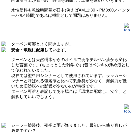
的気温も上がるため、時間を調節して工事を進めていきます。
水性塗料も乾燥時間帯が日中(例えばAM11:30～PM3:00／インタ
ーバル4時間)であれば機能として問題はありません。
ターペン可溶とよく聞きますが...
安全・環境に配慮しています。
ターペンとは天然樹木からのオイルであるテルペン油から変化
した言葉です。(ちょっとした雑学です)昔はペンキの薄め液とし
て使われていました。
現在では塗料用シンナーとして使用されています。ラッカーシ
ンナーと呼ばれる強溶剤と比べて刺激臭が少なく、溶解力が低
いため旧塗膜への影響が少ないのが特徴です。
ターペン可溶と表記してある場合は「環境に配慮し、安全」と
解釈していいでしょう。
シーラー塗装後、夜半に雨が降りました。最初から塗り直しが
必要ですか？