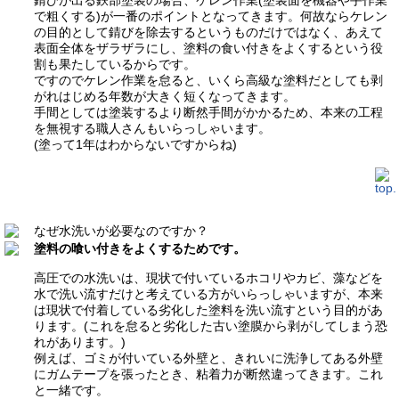
錆びが出る鉄部塗装の場合、ケレン作業(塗装面を機器や手作業
で粗くする)が一番のポイントとなってきます。何故ならケレン
の目的として錆びを除去するというものだけではなく、あえて
表面全体をザラザラにし、塗料の食い付きをよくするという役
割も果たしているからです。
ですのでケレン作業を怠ると、いくら高級な塗料だとしても剥
がれはじめる年数が大きく短くなってきます。
手間としては塗装するより断然手間がかかるため、本来の工程
を無視する職人さんもいらっしゃいます。
(塗って1年はわからないですからね)
なぜ水洗いが必要なのですか？
塗料の喰い付きをよくするためです。
高圧での水洗いは、現状で付いているホコリやカビ、藻などを
水で洗い流すだけと考えている方がいらっしゃいますが、本来
は現状で付着している劣化した塗料を洗い流すという目的があ
ります。(これを怠ると劣化した古い塗膜から剥がしてしまう恐
れがあります。)
例えば、ゴミが付いている外壁と、きれいに洗浄してある外壁
にガムテープを張ったとき、粘着力が断然違ってきます。これ
と一緒です。