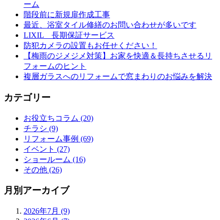
ーム
階段前に新規扉作成工事
最近、浴室タイル修繕のお問い合わせが多いです
LIXIL 長期保証サービス
防犯カメラの設置もお任せください！
【梅雨のジメジメ対策】お家を快適＆長持ちさせるリ
フォームのヒント
複層ガラスへのリフォームで窓まわりのお悩みを解決
カテゴリー
お役立ちコラム (20)
チラシ (9)
リフォーム事例 (69)
イベント (27)
ショールーム (16)
その他 (26)
月別アーカイブ
2026年7月 (9)