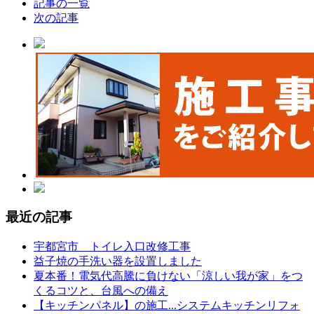
記事の一覧
次の記事
最近の記事
宇都宮市 トイレ入口改修工事
益子焼の手洗い器を設置しました
夏本番！電気代高騰に負けない「涼しい我が家」をつ
くるコツと、台風への備え
【キッチンパネル】の施工...システムキッチンリフォ