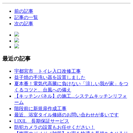
前の記事
記事の一覧
次の記事
最近の記事
宇都宮市 トイレ入口改修工事
益子焼の手洗い器を設置しました
夏本番！電気代高騰に負けない「涼しい我が家」をつ
くるコツと、台風への備え
【キッチンパネル】の施工...システムキッチンリフォ
ーム
階段前に新規扉作成工事
最近、浴室タイル修繕のお問い合わせが多いです
LIXIL 長期保証サービス
防犯カメラの設置もお任せください！