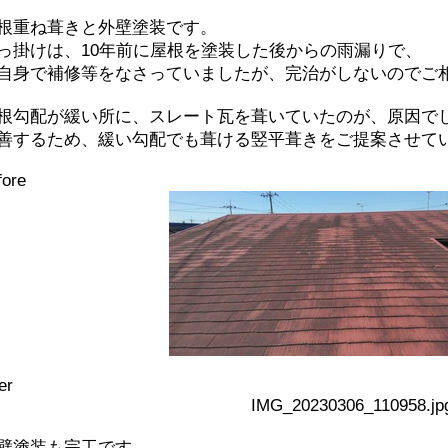
根重ね葺きと外壁塗装です。
っ掛けは、10年前に屋根を塗装した後からの雨漏りで、
自身で補修等をなさっていましたが、完治がしないのでご
根勾配が緩い所に、スレート瓦を葺いていたのが、原因で
善するため、緩い勾配でも葺ける竪平葺きをご提案させて
fore
er
壁塗装も完工です。