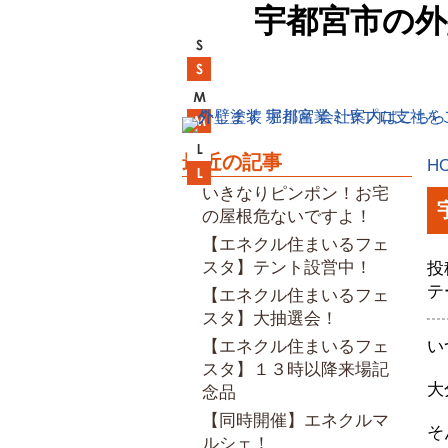
宇都宮市の外
最近の記事
H
いきなりピンポン！お宅
の屋根危ないですよ！
【エネクル住まいるフェ
スタ】テント設営中！
投
テ
【エネクル住まいるフェ
スタ】大抽選会！
【エネクル住まいるフェ
い
スタ】１３時以降来場記
大
念品
【同時開催】エネクルマ
そ
ルシェ！